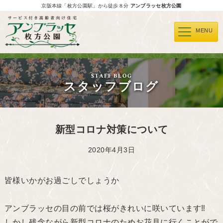
京阪本線「枚方公園駅」から徒歩８分
アンブラッセ枚方公園
MENU
STAFF BLOG
スタッフブログ
新型コロナ対策について
2020年4月3日
皆様いかがお過ごしでしょうか
アンブラッセの目の前では桜がきれいに咲いています‼
しかし残念ながら新型コロナのためお花見に行くことがで